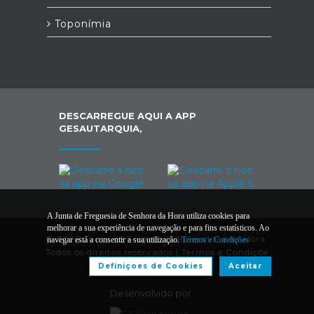
Toponímia
DESCARREGUE AQUI A APP
GESAUTARQUIA,
A Junta de Freguesia de Senhora da Hora utiliza cookies para
melhorar a sua experiência de navegação e para fins estatísticos. Ao
© 2026 Junta de Freguesia de Senhora da Hora.
navegar está a consentir a sua utilização.
Termos e Condições
Todos os direitos reservados |
Termos e Condiçõe
s
Definiçoes de Cookies
Aceitar
Desenvolvido por: