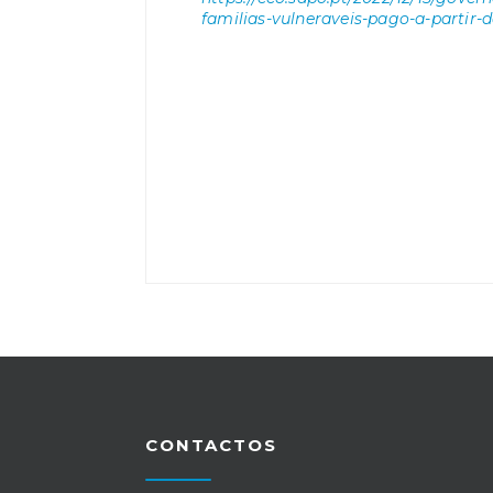
familias-vulneraveis-pago-a-partir-
CONTACTOS