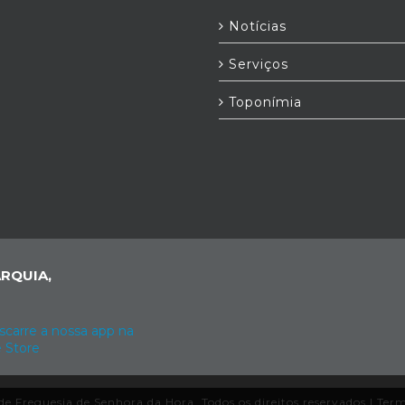
Notícias
Serviços
Toponímia
RQUIA,
e Freguesia de Senhora da Hora. Todos os direitos reservados |
Term