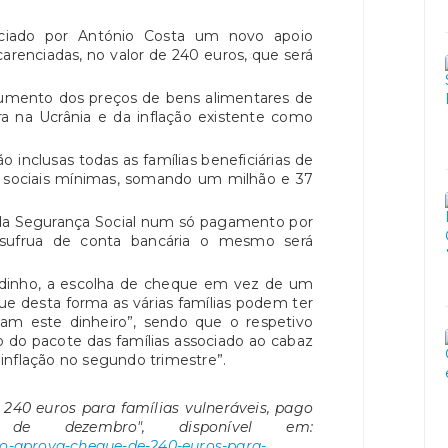
ciado por António Costa um novo apoio
 carenciadas, no valor de 240 euros, que será
aumento dos preços de bens alimentares de
ra na Ucrânia e da inflação existente como
o inclusas todas as famílias beneficiárias de
es sociais mínimas, somando um milhão e 37
s da Segurança Social num só pagamento por
 usufrua de conta bancária o mesmo será
dinho, a escolha de cheque em vez de um
ue desta forma as várias famílias podem ter
cam este dinheiro”, sendo que o respetivo
o do pacote das famílias associado ao cabaz
inflação no segundo trimestre”.
 240 euros para famílias vulneráveis, pago
 dezembro", disponível em:
rno-aprova-cheque-de-240-euros-para-