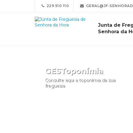
229 510 110
GERAL@JF-SENHORAD
Junta de Fre
Senhora da H
GESToponímia
Consulte aqui a toponímia da sua
freguesia
Consultar