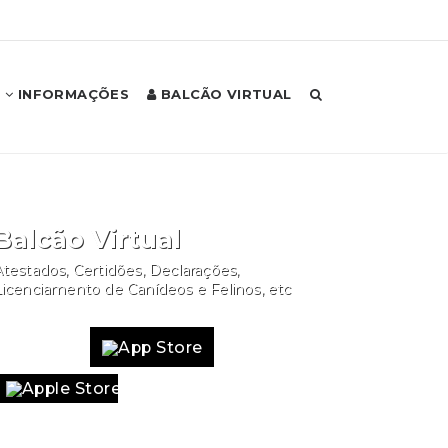
INFORMAÇÕES
BALCÃO VIRTUAL
Balcão Virtual
testados, Certidões, Declarações,
Licenciamento de Canídeos e Felinos, etc
Website