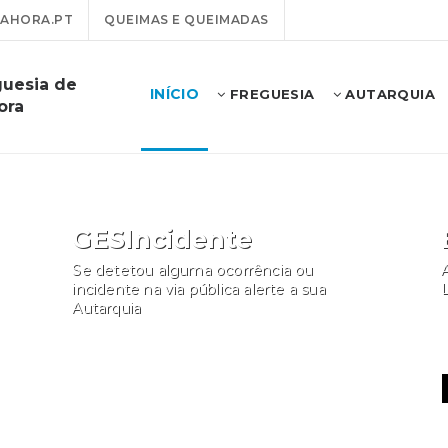
AHORA.PT
QUEIMAS E QUEIMADAS
guesia de
INÍCIO
FREGUESIA
AUTARQUIA
ora
GESIncidente
Se detetou alguma ocorrência ou
A
incidente na via pública alerte a sua
Autarquia
Participar