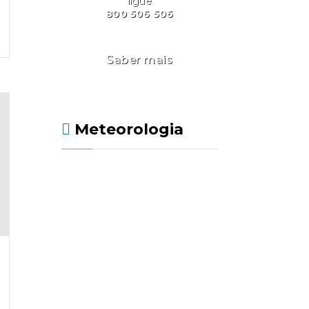
ligue
800 506 506
Saber mais
Meteorologia